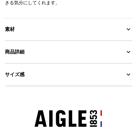
きる気分にしてくれます。
素材
商品詳細
素材の特徴
柔らかで柔軟性の高い天然ラバーを使用
サイズ感
・色：レモニー (004)
MADE IN FRANCE : メイド イン フランス
・原産国：フランス
耐久性に優れる天然ラバー
・素材：天然ラバー
サイズ感
Water Proof：防水
レギュラーフィット
AIGLE for tomorrow