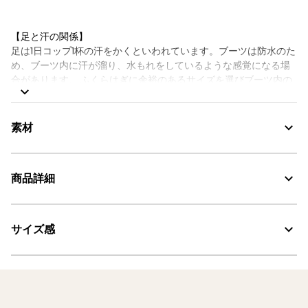
【足と汗の関係】
足は1日コップ1杯の汗をかくといわれています。ブーツは防水のた
め、ブーツ内に汗が溜り、水もれをしているような感覚になる場
合があります。 ふくらはぎに余裕のあるサイズを選びブーツ内の
湿気が排出できるようにしたり、履き替えられる場所ではサンダ
ルに履き替えたり、汗を吸い取るソックスを選ぶなど、足のこと
も考えた着用をおすすめ致します。
素材
◆ラバーブーツのメンテナンスにお勧めの専用スプレーはこちら
から
商品詳細
素材の特徴
◆ブーツのメンテナンス方法はこちら
AIGLE伝統のナチュラルラバー
サイズ感
・色：マロン (005)
MADE IN FRANCE : メイド イン フランス
・原産国：フランス
耐久性に優れる天然ラバー
・素材：天然ゴム
サイズ感
AIGLE for tomorrow