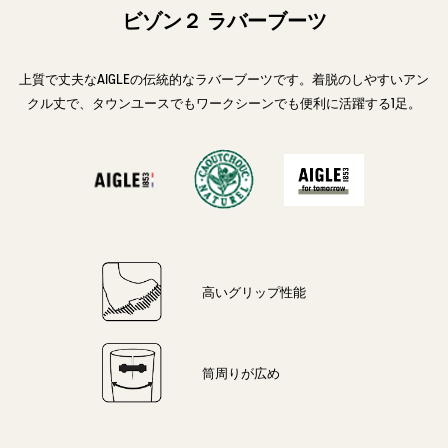
大きめ、普段のサイズより1-2サイズ下をお選びください。
ビゾン２ ラバーブーツ
サイズ
ヒール
筒回り
高さ
上質で丈夫なAIGLEの伝統的なラバーブーツです。着脱のしやすいアン
40
4cm
36.5cm
28.5c
クル丈で、タウンユースでもワークシーンでも便利に活躍する1足。
41
4cm
37cm
29cm
42
4cm
37.5cm
29.5c
43
4cm
38cm
29.5c
44
4cm
40cm
29.5c
高いグリップ性能
筒周りが広め