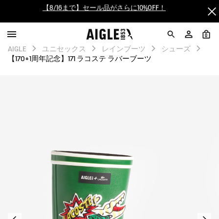
【最大50%OFF】FINAL SALEがスタート！
ログイン/会員登録で送料＆返品無料
0
AIGLE
ユニセックス
レインブーツ
シューズ
AIGLE CLUB ポイントサービス終了のお知らせ
【170+1周年記念】171 ラコステ ラバーブーツ
【8/16まで】セール品がさらに10%OFF！
【最大50%OFF】FINAL SALEがスタート！
ログイン/会員登録で送料＆返品無料
AIGLE CLUB ポイントサービス終了のお知らせ