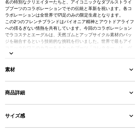
名の特別なクリエイターたちと、アイコニックなダブルストライ
プブーツのコラボレーションでその伝統と革新を祝います。各コ
ラボレーションは全世界で171足のみの限定生産となります。
この2つのフレンチブランドはパイオニア精神とアウトドアライフ
への揺るぎない情熱を共有しています。今回のコラボレーション
でラコステとエーグルは、天然ゴムとアップサイクル素材のバッ
ジを融合するという技術的な挑戦を行いました。世界で最もアイ
コニックなワニのカラーをまとったブーツ「コレクター」は、ヴ
ィンテージと現代的な改造の境界線を歩んでいます。
※こちらの商品はお客様都合での返品はいたしかねますので、あ
素材
らかじめご了承ください。
商品詳細
素材の特徴
防水性と耐久性に優れた天然ゴム素材
サイズ感
・色：ラコステ (001)
Water Proof：防水
・原産国：フランス
・素材：天然ゴム
AIGLE for tomorrow