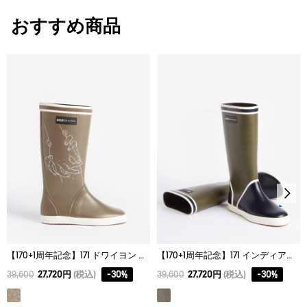
スタッフ着用コメント
おすすめ商品
男性スタッフO（甲：普通、幅：普通）
普段のスニーカーと同じサイズでぴったりでした。柔らかい履き
心地です。
女性スタッフT（甲：高め、幅：やや広め）
つま先部分が平たくシャープなので、いつもの靴のサイズや他の
エーグルのラバーブーツ（カーヴィル・ソフトレインなど）より
ワンサイズ上を選びました。筒回りはやや細めで、すっきりした
シルエットが特徴です。
サイズ
ヒール
筒回り
高さ
35
2.5cm
36.5cm
35.0c
36
2.5cm
37.0cm
35.0c
【170+1周年記念】171 ドワイヨン ラバーブーツ
【170+1周年記念】171 インディア・マダヴィ ラバーブーツ
37
2.5cm
37.5cm
35.0c
39,600
27,720円
(税込)
-
30
%
39,600
27,720円
(税込)
-
30
%
38
2.5cm
38.0cm
35.0c