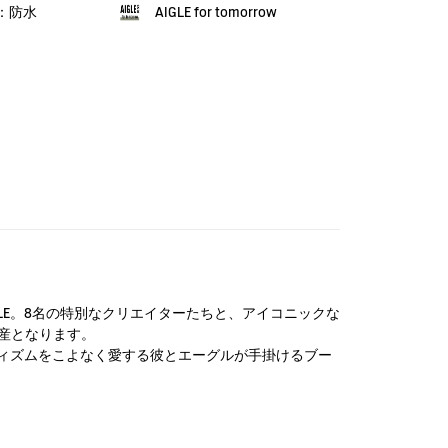
of：防水
AIGLE for tomorrow
GLE。8名の特別なクリエイターたちと、アイコニックな
産となります。
ィズムをこよなく愛する彼とエーグルが手掛けるブー