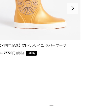
70+1周年記念】171 ベルサイユ ラバーブーツ
【170+1周年
00
27,720円
(税込)
-
30
%
39,600
27,720円