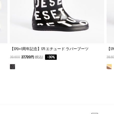
【170+1周年記念】171 エチュード ラバーブーツ
【1
39,600
27,720円
(税込)
-
30
%
39,6