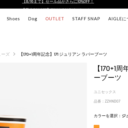
【最大50%OFF】FINAL SALEがスタート！
ログイン/会員登録で送料＆返品無料
Shoes
Dog
OUTLET
STAFF SNAP
AIGLE
AIGLE CLUB ポイントサービス終了のお知らせ
【8/16まで】セール品がさらに10%OFF！
【最大50%OFF】FINAL SALEがスタート！
ログイン/会員登録で送料＆返品無料
ューズ
【170+1周年記念】171 ジュリアン ラバーブーツ
AIGLE CLUB ポイントサービス終了のお知らせ
【170+1
ーブーツ
ユニセックス
品番：ZZHND07
カラーを選択：
ジ