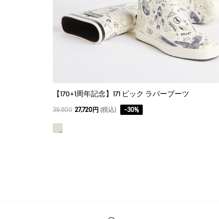
【170+1周年記念】171 ビック ラバーブーツ
39,600
27,720円
(税込)
-
30
%