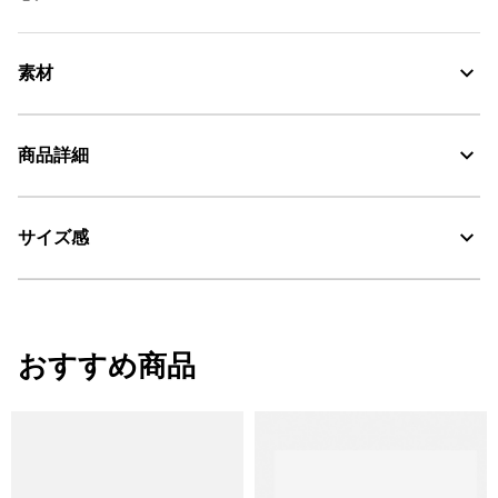
素材
商品詳細
素材の特徴
防水性と耐久性に優れた天然ゴム素材
サイズ感
・色：レオパード (005)
耐久性に優れる天然ラバー
・原産国：中国
・素材：天然ゴム
Water Proof：防水
サイズ感
おすすめ商品
レギュラーフィット