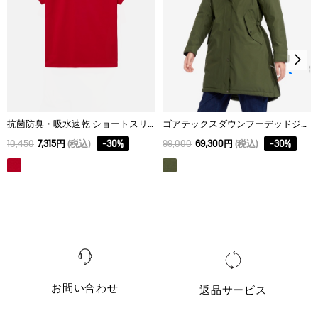
抗菌防臭・吸水速乾 ショートスリーブTシャツ
ゴアテックスダウンフーデッドジャケット RP
10,450
7,315円
(税込)
-
30
%
99,000
69,300円
(税込)
-
30
%
お問い合わせ
返品サービス