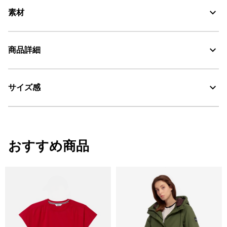
素材
紫外線をカットするUVCオーガニックコットン100%
商品詳細
UV CUT：紫外線カット
サイズ感
・色：セーブル (006)
AIGLE for tomorrow
・原産国：中国
・素材：綿100%
サイズ
着丈
肩幅
袖丈
おすすめ商品
34
79.5
39
57
36
81.5
41
58
38
83.5
43
59
40
85.5
45
60