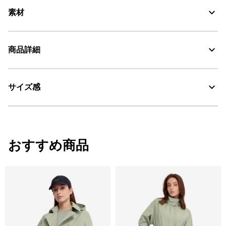
素材
紫外線をカットするUVCオーガニックコットン100%
商品詳細
UV CUT：紫外線カット
サイズ感
・色：オフコーラル (007)
AIGLE for tomorrow
・原産国：中国
・素材：綿100%
サイズ
着丈
肩幅
袖丈
おすすめ商品
34
79.5
39
57
36
81.5
41
58
38
83.5
43
59
40
85.5
45
60