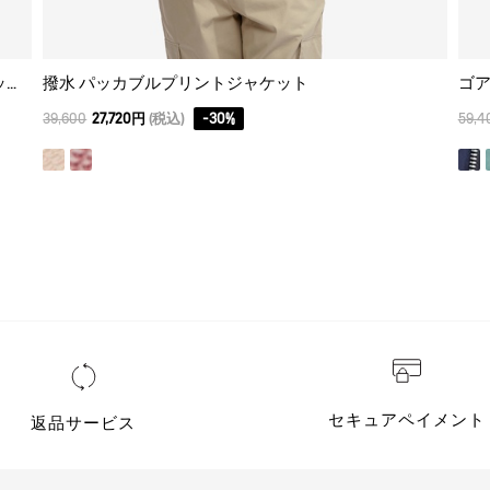
ゴアテックスウィンドストッパー® ダウンジャケット RP
撥水 パッカブルプリントジャケット
ゴア
39,600
27,720円
(税込)
-
30
%
59,4
セキュアペイメント
返品サービス