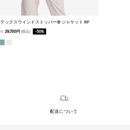
テックスウインドストッパー® ジャケット RP
抗菌防臭・吸
00
29,700円
(税込)
-
50
%
10,450
7,315円
(
配送について