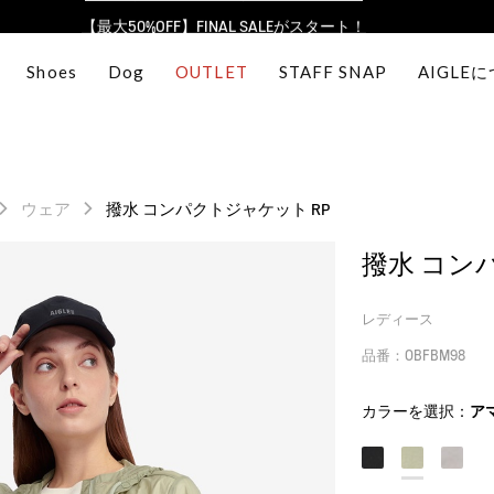
【最大50%OFF】FINAL SALEがスタート！
ログイン/会員登録で送料＆返品無料
Shoes
Dog
OUTLET
STAFF SNAP
AIGLE
AIGLE CLUB ポイントサービス終了のお知らせ
【8/16まで】セール品がさらに10%OFF！
【最大50%OFF】FINAL SALEがスタート！
ログイン/会員登録で送料＆返品無料
ウェア
撥水 コンパクトジャケット RP
AIGLE CLUB ポイントサービス終了のお知らせ
撥水 コン
レディース
品番：OBFBM98
カラーを選択：
ア