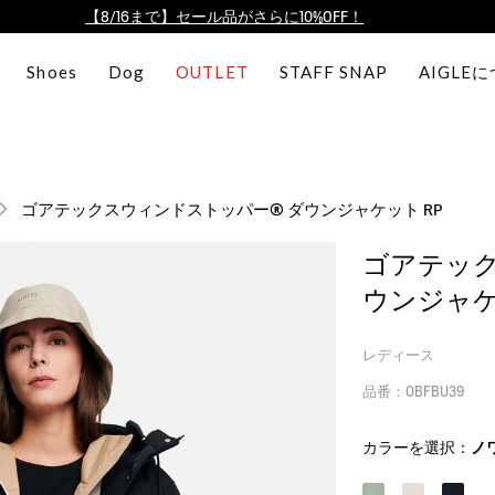
【最大50%OFF】FINAL SALEがスタート！
ログイン/会員登録で送料＆返品無料
Shoes
Dog
OUTLET
STAFF SNAP
AIGLE
AIGLE CLUB ポイントサービス終了のお知らせ
【8/16まで】セール品がさらに10%OFF！
【最大50%OFF】FINAL SALEがスタート！
ログイン/会員登録で送料＆返品無料
ゴアテックスウィンドストッパー® ダウンジャケット RP
AIGLE CLUB ポイントサービス終了のお知らせ
ゴアテック
ウンジャケ
レディース
品番：OBFBU39
カラーを選択：
ノ