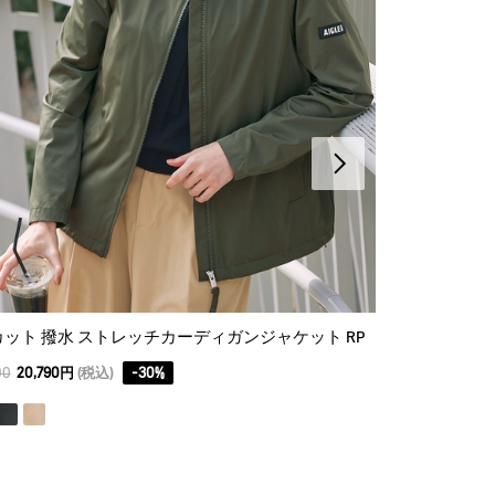
カット 撥水 ストレッチカーディガンジャケット RP
UVカット 撥水
00
20,790円
(税込)
-
30
%
29,700
20,790円