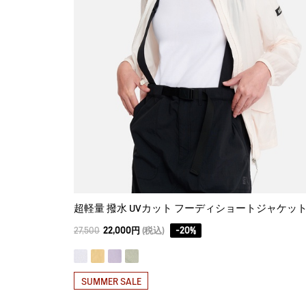
超軽量 撥水 UVカット フーディショートジャケッ
27,500
22,000円
(税込)
-
20
%
SUMMER SALE