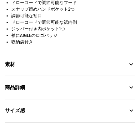
ドローコードで調節可能なフード
スナップ留めハンドポケット2つ
調節可能な袖口
ドローコードで調節可能な裾内側
ジッパー付き内ポケット1つ
袖にAIGLEのロゴバッジ
収納袋付き
素材
商品詳細
GORE-TEX：透湿・防水
サイズ感
AIGLE for tomorrow
・色：レ（ホワイト） (003)
・原産国：中国
・素材：本体：リサイクルポリエステル（GRS認証）100%、裏地：ポ
モデル着用サイズ：38
リエステル100%
（身長:175cm、バスト80cm、ヒップ91cm）