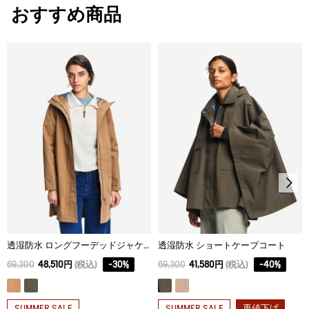
おすすめ商品
サイズ
着丈
身丈
肩幅
34
60
62.9
37.5
36
62
65
39.5
38
64
67.1
41.5
40
66
69.2
43.5
42
68
71.3
45.5
44
70
73.4
47.5
透湿防水 ロングフーデッドジャケット
透湿防水 ショートケープコート
69,300
48,510円
(税込)
-
30
%
69,300
41,580円
(税込)
-
40
%
再値下げ
SUMMER SALE
SUMMER SALE