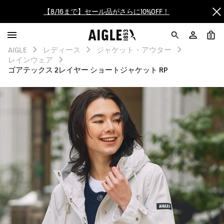
【最大50%OFF】FINAL SALEがスタート！
0
ログイン/会員登録で送料＆返品無料
AIGLE
レディース
ジャケット・アウター
レインウェア
AIGLE CLUB ポイントサービス終了のお知らせ
ゴアテックス 2レイヤー ショートジャケット RP
【8/16まで】セール品がさらに10%OFF！
【最大50%OFF】FINAL SALEがスタート！
ログイン/会員登録で送料＆返品無料
AIGLE CLUB ポイントサービス終了のお知らせ