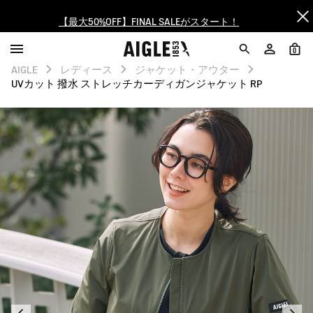
【最大50%OFF】FINAL SALEがスタート！
ログイン/会員登録で送料＆返品無料
0
AIGLE
レディース
ジャケット・アウター
AIGLE CLUB ポイントサービス終了のお知らせ
UVカット 撥水 ストレッチカーディガンジャケット RP
【8/16まで】セール品がさらに10%OFF！
【最大50%OFF】FINAL SALEがスタート！
ログイン/会員登録で送料＆返品無料
AIGLE CLUB ポイントサービス終了のお知らせ