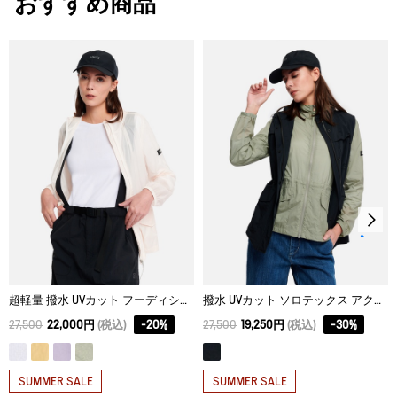
おすすめ商品
サイズ
着丈
身丈
肩幅
タンブル乾燥禁止。
34
58
59.9
36.5
脱水後、つり干し乾燥がよい。
36
60
62
38.5
アイロン仕上げ処理はできない。
38
62
64.1
40.5
ドライクリーニング処理ができない。
40
64
66.2
42.5
ウェットクリーニング処理ができる。：通常の処理
42
66
68.3
44.5
44
68
70.4
46.5
超軽量 撥水 UVカット フーディショートジャケット
撥水 UVカット ソロテックス アクティブベスト
27,500
22,000円
(税込)
-
20
%
27,500
19,250円
(税込)
-
30
%
SUMMER SALE
SUMMER SALE