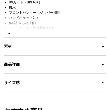
UVカット（UPF40+）
撥水
フロントセンターにジッパー開閉
ハンドポケット2つ
伸縮性のある袖口
ドローコードで調節可能な裾
内側にジッパー付きポケット1つ
袖にAIGLEのロゴバッジ
素材
商品詳細
Water Repellent：撥水
サイズ感
・色：アボカ (001)
UV CUT：紫外線カット
・原産国：中国
・素材：本体：ナイロン84% ポリウレタン16%
30℃を限度とし、通常の洗濯処理。
モデル着用サイズ：38
（身長:175cm、バスト80cm、ヒップ91cm）
漂白処理はできない。