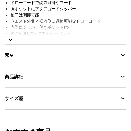
ドローコードで調節可能なフード
胸ポケットにアクアガードジッパー
袖口は調節可能
ウエスト外側と裾内側に調節可能なドローコード
内側にジッパー付きポケット1つ
袖にAIGLEのシグネチャーバッジ
AIGLE FOR TOMORROW（再生素材や環境に配慮した生産背景を
持つ商品）
素材
商品詳細
MTD：透湿・防水
AIGLE for tomorrow
サイズ感
・色：セーブル (002)
30℃を限度とし、通常の洗濯処理。
・原産国：中国
・素材：本体：綿62% ナイロン38% 裏地：ポリエステル100%
漂白処理はできない。
サイズ
着丈
身丈
肩幅
タンブル乾燥禁止。