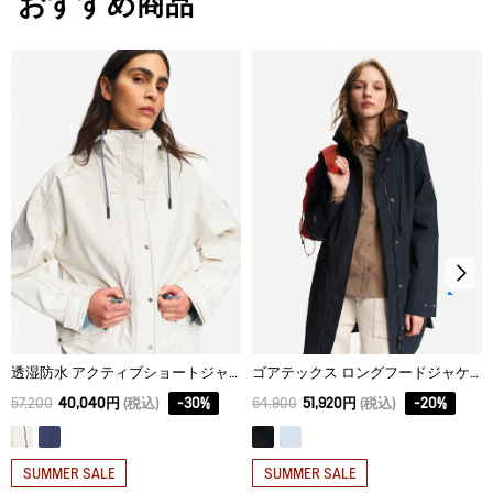
おすすめ商品
34
71
66.4
39
脱水後、つり干し乾燥がよい。
アイロン仕上げ処理ができる。底面温度110℃を限度として
36
73
68.5
41
スチームなしでアイロン仕上げ。
38
75
70.6
43
ドライクリーニング処理ができない。
40
77
72.7
45
ウェットクリーニング処理ができる。：通常の処理
42
79
74.8
47
44
81
76.9
49
透湿防水 アクティブショートジャケット
ゴアテックス ロングフードジャケット
57,200
40,040円
(税込)
-
30
%
64,900
51,920円
(税込)
-
20
%
SUMMER SALE
SUMMER SALE