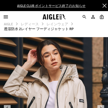
AIGLE CLUB ポイントサービス終了のお知らせ
【最大50%OFF】FINAL SALEがスタート！
0
AIGLE
レディース
レインウェア
ログイン/会員登録で送料＆返品無料
透湿防水 2レイヤー フーディジャケット RP
AIGLE CLUB ポイントサービス終了のお知らせ