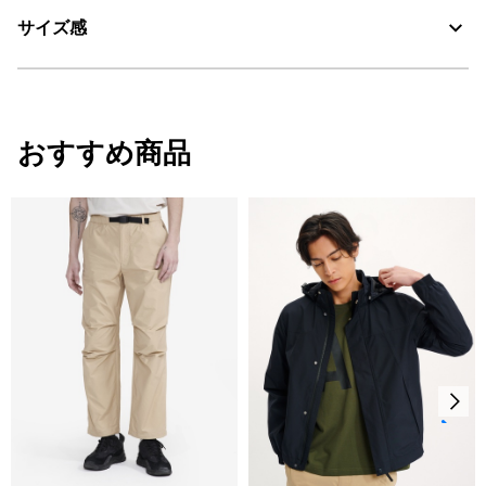
サイズ感
・色：セーブル (002)
・原産国：中国
・素材：綿58%、ナイロン42%
サイズ感
おすすめ商品
レギュラーフィット
サイズ
着丈
肩幅
袖丈
S
62.5
48
60
M
64
50
61.5
L
66.5
52.5
62.5
XL
69
54
63