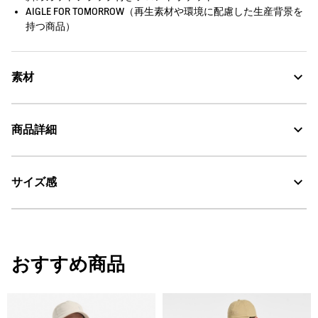
AIGLE FOR TOMORROW（再生素材や環境に配慮した生産背景を
持つ商品）
素材
防水性・防風性・透湿性に優れたリサイクルポリエステル100%、
商品詳細
GORE-TEX
GORE-TEX：透湿・防水
サイズ感
・色：ロマラン (005)
・原産国：中国
AIGLE for tomorrow
・素材：100% POLYESTER
サイズ
着丈
肩幅
裄丈
おすすめ商品
S
68
44
85.5
M
70
46
87.5