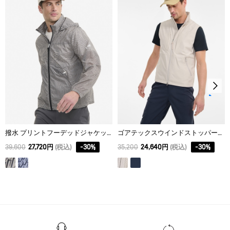
L
72
48
89.5
XL
74
50
91.5
撥水 プリントフーデッドジャケット
ゴアテックスウインドストッパー® スリーブレスジャケット
39,600
27,720円
(税込)
-
30
%
35,200
24,640円
(税込)
-
30
%