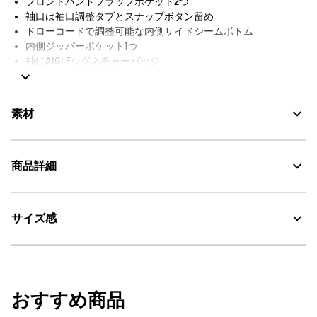
フロントハンドフラップポケット2つ
袖口は袖口調整タブとスナップボタン留め
ドローコードで調整可能な内側サイドシームボトム
内側ジッパーポケット1つ
袖にAIGLEシグネチャーバッジ
収納袋付き
素材
商品詳細
GORE-TEX：透湿・防水
サイズ感
AIGLE for tomorrow
・色：セーブル (002)
・原産国：中国
・素材：本体：リサイクルポリエステル（GRS認証）100%、裏地：ポ
モデル着用サイズ：M
リエステル100%
（身長:186cm、バスト90cm、ヒップ92cm）
おすすめ商品
サイズ
着丈
身丈
肩幅