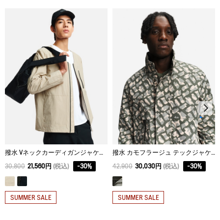
XS
66
68.8
42
S
68
70.9
44
M
70
73
46
L
72
75.1
48
XL
74
77.2
50
XXL
76
79.3
52
撥水 Vネックカーディガンジャケット
撥水 カモフラージュ テックジャケット
30,800
21,560円
(税込)
-
30
%
42,900
30,030円
(税込)
-
30
%
SUMMER SALE
SUMMER SALE