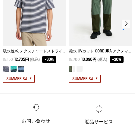
アイロン仕上げ処理はできない。
ドライクリーニング処理ができない。
ウェットクリーニング処理ができる。：通常の処理
吸水速乾 テクスチャードストライプ 半袖ポロシャツ
撥水 UVカット CORDURA アクティブテック パッチポケットパンツ
18,150
12,705円
(税込)
-
30
%
18,700
13,090円
(税込)
-
30
%
SUMMER SALE
SUMMER SALE
お問い合わせ
返品サービス