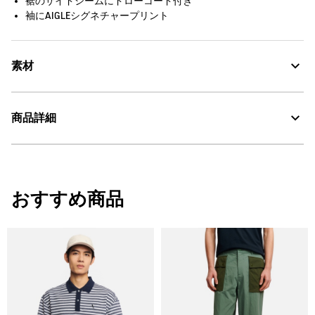
裾のサイドシームにドローコード付き
袖にAIGLEシグネチャープリント
素材
商品詳細
Compact：コンパクト
・色：アマンド プリント (002)
Water Repellent：撥水
・原産国：中国
おすすめ商品
・素材：本体：ナイロン100%
30℃を限度とし、弱い洗濯処理。
漂白処理はできない。
タンブル乾燥禁止。
脱水後、つり干し乾燥がよい。