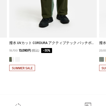
撥水 UVカット CORDURA アクティブテック パッチポケットパンツ
撥水
18,700
13,090円
(税込)
-
30
%
23,1
SUMMER SALE
SU