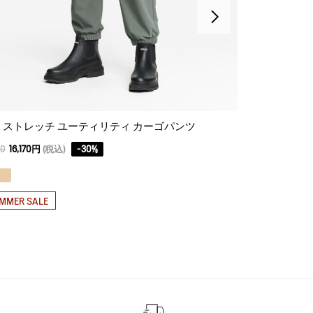
 ストレッチ ユーティリティ カーゴパンツ
速乾 ジップ
24,200円
(税込)
00
16,170円
(税込)
-
30
%
MMER SALE