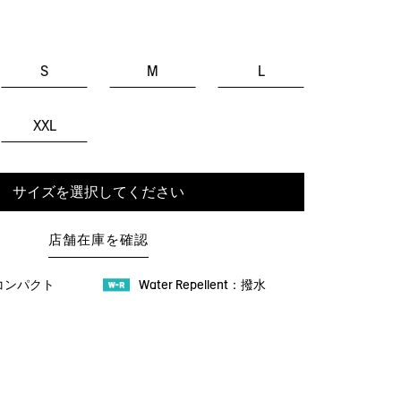
S
M
L
XXL
サイズを選択してください
店舗在庫を確認
：コンパクト
Water Repellent：撥水