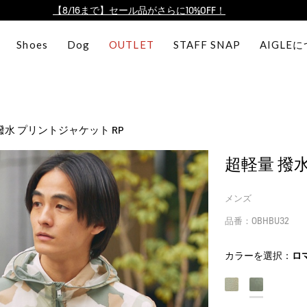
【8/16まで】セール品がさらに10%OFF！
【最大50%OFF】FINAL SALEがスタート！
Shoes
Dog
OUTLET
STAFF SNAP
AIGLE
ログイン/会員登録で送料＆返品無料
AIGLE CLUB ポイントサービス終了のお知らせ
【8/16まで】セール品がさらに10%OFF！
【最大50%OFF】FINAL SALEがスタート！
撥水 プリントジャケット RP
ログイン/会員登録で送料＆返品無料
AIGLE CLUB ポイントサービス終了のお知らせ
超軽量 撥
メンズ
品番：OBHBU32
カラーを選択：
ロ