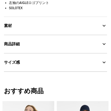
左袖のAIGLEロゴプリント
SOLOTEX
素材
速乾性に優れ、身体をドライに保つDFTポリエステル100%、
商品詳細
SOLOTEX
DFT：吸水・速乾
サイズ感
・色：アンピール（ネイビー） (002)
・原産国：中国
SOLOTEX®：ソフト・ストレッチ
・素材：ポリエステル100%
サイズ
着丈
肩幅
袖丈
30℃を限度とし、通常の洗濯処理。
おすすめ商品
34
64
37.5
45.75
漂白処理はできない。
36
66
39.5
46.5
タンブル乾燥禁止。