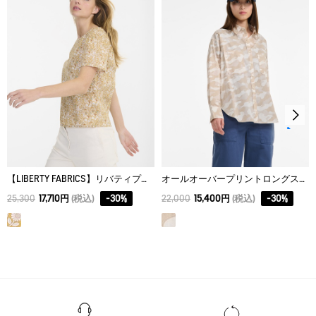
38
68
41.5
47.25
脱水後、つり干し乾燥がよい。
アイロン仕上げ処理ができる。底面温度110℃を限度として
40
70
43.5
48
スチームなしでアイロン仕上げ。
ドライクリーニング処理ができない。
ウェットクリーニング処理ができる。：通常の処理
【LIBERTY FABRICS】リバティプリント ブラウス
オールオーバープリントロングスリーブシャツ
25,300
17,710円
(税込)
-
30
%
22,000
15,400円
(税込)
-
30
%