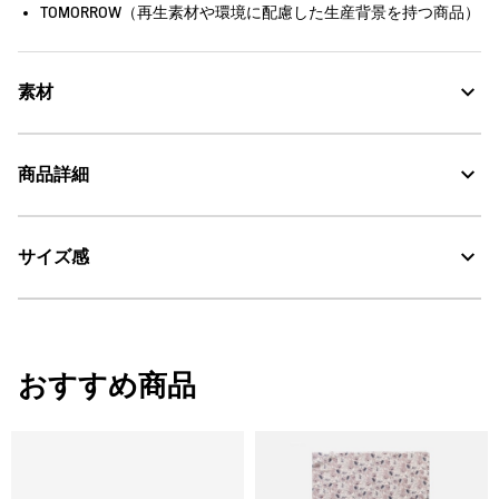
TOMORROW（再生素材や環境に配慮した生産背景を持つ商品）
素材
撥水性に優れたWRリサイクルポリエステル100%
商品詳細
Water Repellent：撥水
サイズ感
・色：ノワール（ブラック） (002)
AIGLE for tomorrow
・原産国：ベトナム
・素材：ポリエステル100%
サイズ感
おすすめ商品
W27.5 x H18.5 x D3.5cm