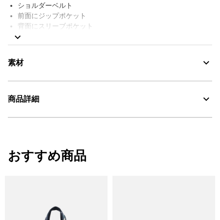
ショルダーベルト
前面にジップポケット
背面にスリーブポケット
両開きサイドポケット
ミニポーチ付き
撥水
素材
AIGLE FOR TOMORROW（再生素材や環境に配慮した生産背景を
持つ商品）
サイズ：W18xH25xD12cm / 容量：3L
商品詳細
Water Repellent：撥水
AIGLE for tomorrow
・色：ノワール（ブラック） (001)
・原産国：ベトナム
おすすめ商品
洗濯処理はできない。
・素材：本体：ポリエステル100%
漂白処理はできない。
タンブル乾燥禁止。
脱水後、つり干し乾燥がよい。