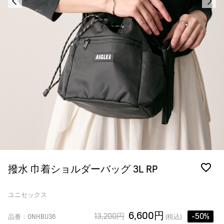
撥水 巾着ショルダーバッグ 3L RP
ユニセックス
6,600円
13,200円
-50%
品番：ONHBU36
(税込)