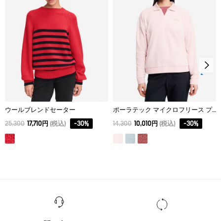
36
59
62
39
38
61
64
41
40
63
66
43
42
65
68
45
ウールブレンドセーター
ポーラテック マイクロフリース プルオーバー
25,300
17,710円
(税込)
-
30
%
14,300
10,010円
(税込)
-
30
%