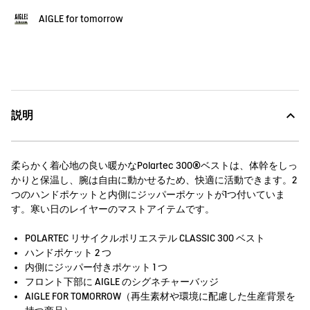
AIGLE for tomorrow
説明
柔らかく着心地の良い暖かなPolartec 300®ベストは、体幹をしっ
かりと保温し、腕は自由に動かせるため、快適に活動できます。2
つのハンドポケットと内側にジッパーポケットが1つ付いていま
す。寒い日のレイヤーのマストアイテムです。
POLARTEC リサイクルポリエステル CLASSIC 300 ベスト
ハンドポケット 2 つ
内側にジッパー付きポケット 1 つ
フロント下部に AIGLE のシグネチャーバッジ
AIGLE FOR TOMORROW（再生素材や環境に配慮した生産背景を