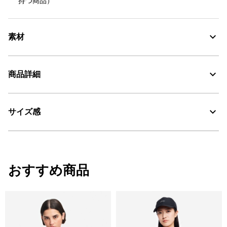
持つ商品）
素材
商品詳細
AIGLE for tomorrow
30℃を限度とし、通常の洗濯処理。
サイズ感
・色：ノワール（ブラック） (003)
漂白処理はできない。
・原産国：ベトナム
・素材：本体: 100% ポリエステル / 裏地: 100% ポリエステル / ポケット
タンブル乾燥禁止。
ホワイト
着用: モデル身長172cm 着用サイズ38
袋: 100% ポリエステル
その他着用アイテム：
クルーネックフリース
/
フレアパンツ
/
ブ
脱水後、つり干し乾燥がよい。
おすすめ商品
ーツ
アイロン仕上げ処理はできない。
サイズ
着丈
身丈
肩幅
ドライクリーニング処理ができない。
34
57
60
37
ウェットクリーニング処理ができる。：通常の処理