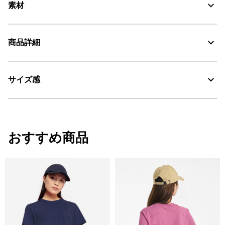
素材
速乾性に優れ身体をドライに保ち、UVカット機能を備えたコット
商品詳細
ンとポリエステルの混紡素材 UVC、DFT
UV CUT：紫外線カット
サイズ感
・色：ポワブロン (003)
・原産国：中国
DFT：吸水・速乾
・素材：65% Cotton 35% Polyester
サイズ
着丈
肩幅
裄丈
おすすめ商品
XS
55.5
36
76
S
57.5
38
78
M
59.5
40
80
L
61.5
42
82