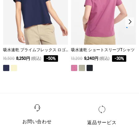
吸水速乾 プライムフレックス ロゴTシャツ RP
吸水速乾 ショートスリーブTシャツ
16,500
8,250円
(税込)
-
50
%
13,200
9,240円
(税込)
-
30
%
お問い合わせ
返品サービス