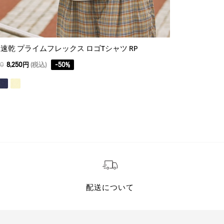
速乾 プライムフレックス ロゴTシャツ RP
ロングスリーブ
00
8,250円
(税込)
-
50
%
19,800
9,900円
(
配送について