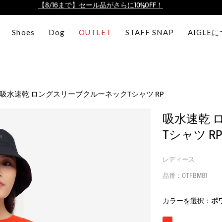
【最大50%OFF】FINAL SALEがスタート！
ログイン/会員登録で送料＆返品無料
Shoes
Dog
OUTLET
STAFF SNAP
AIGLE
AIGLE CLUB ポイントサービス終了のお知らせ
【8/16まで】セール品がさらに10%OFF！
【最大50%OFF】FINAL SALEがスタート！
ログイン/会員登録で送料＆返品無料
吸水速乾 ロングスリーブクルーネックTシャツ RP
AIGLE CLUB ポイントサービス終了のお知らせ
吸水速乾 
Tシャツ RP
レディース
品番：OTFBM81
カラーを選択：
ポ