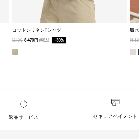
コットンリネンTシャツ
吸水
12,100
8,470円
(税込)
-
30
%
16,5
セキュアペイメント
返品サービス