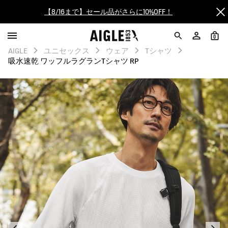
【最大50%OFF】FINAL SALEがスタート！
ログイン/会員登録で送料＆返品無料
0
AIGLE
ユニセックス
ウェア
Tシャツ
AIGLE CLUB ポイントサービス終了のお知らせ
吸水速乾 ワッフルラグランTシャツ RP
【8/16まで】セール品がさらに10%OFF！
【最大50%OFF】FINAL SALEがスタート！
ログイン/会員登録で送料＆返品無料
AIGLE CLUB ポイントサービス終了のお知らせ