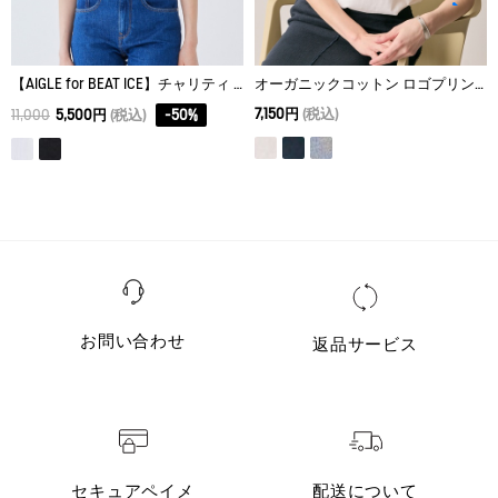
【AIGLE for BEAT ICE】チャリティ グラフィック 半袖Ｔシャツ
オーガニックコットン ロゴプリント 半袖Tシャツ
7,150円
(税込)
11,000
5,500円
(税込)
-
50
%
お問い合わせ
返品サービス
セキュアペイメ
配送について