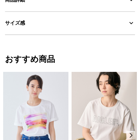
素材の特徴
吸水速乾性、伸縮性に優れたポリエステル、ポリウレタン、ビス
コースの混紡素材
サイズ感
・色：ブランエーグル (001)
・原産国：中国
DFT：吸水・速乾
・素材：ポリエステル64%、ビスコース34%、ポリウレタン2%
サイズ感
おすすめ商品
レギュラーフィット（メンズサイズ）
サイズ
着丈
裄丈
身幅
S
64
77.5
49
M
64
80.5
50.5
L
68
83
54
XL
69
84
57