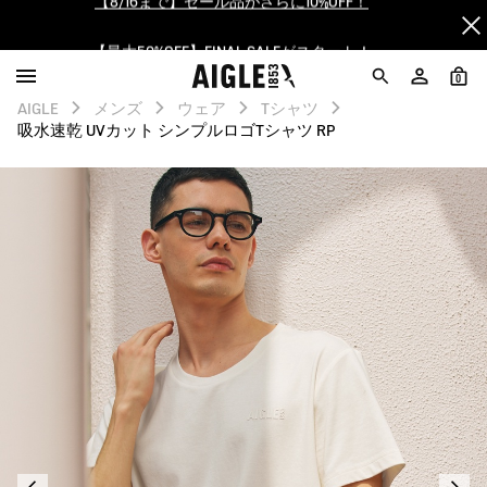
【最大50%OFF】FINAL SALEがスタート！
ログイン/会員登録で送料＆返品無料
0
AIGLE
メンズ
ウェア
Tシャツ
AIGLE CLUB ポイントサービス終了のお知らせ
吸水速乾 UVカット シンプルロゴTシャツ RP
【8/16まで】セール品がさらに10%OFF！
【最大50%OFF】FINAL SALEがスタート！
ログイン/会員登録で送料＆返品無料
AIGLE CLUB ポイントサービス終了のお知らせ