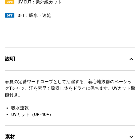
UV CUT：紫外線カット
DFT：吸水・速乾
説明
春夏の定番ワードローブとして活躍する、着心地抜群のベーシッ
クTシャツ。汗を素早く吸収し体をドライに保ちます。UVカット機
能付き。
吸水速乾
UVカット（UPF40+）
素材