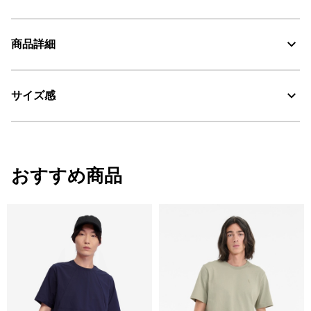
速乾性に優れ、カラダをドライに保つコットンとポリエステルの
商品詳細
混紡素材、DFT、紫外線をカットするUVC、
UV CUT：紫外線カット
サイズ感
・色：レ (002)
・原産国：中国
DFT：吸水・速乾
・素材：綿65% ポリエステル35%
サイズ
着丈
肩幅
袖丈
おすすめ商品
S
67
41.5
19
M
69
43.5
19.75
L
71
45.5
20.5
XL
73
47.5
21.25