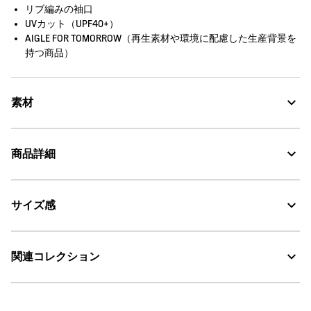
リブ編みの袖口
UVカット（UPF40+）
AIGLE FOR TOMORROW（再生素材や環境に配慮した生産背景を
持つ商品）
素材
商品詳細
UV CUT：紫外線カット
サイズ感
AIGLE for tomorrow
・色：ゼンブルー (002)
・原産国：中国
30℃を限度とし、通常の洗濯処理。
・素材：本体: 50% 綿 42% ポリエステル 8% ポリウレタン
こちらの商品はユニセックス（男女兼用）です。
関連コレクション
漂白処理はできない。
サイズ
着丈
身丈
肩幅
タンブル乾燥禁止。