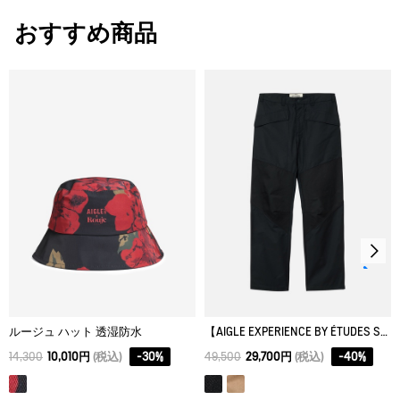
XXS
60
63
37
脱水後、つり干し乾燥がよい。
ユニセックスTシャツ
おすすめ商品
アイロン仕上げ処理ができる。底面温度110℃を限度として
メンズTシャツ
XS
62
65
39
スチームなしでアイロン仕上げ。
S
64
67
41
ドライクリーニング処理ができない。
M
66
69
43
ウェットクリーニング処理ができる。：通常の処理
L
68
71
45
XL
70
73
47
ルージュ ハット 透湿防水
【AIGLE EXPERIENCE BY ÉTUDES STUDIO】撥水 カラーブロックパンツ
14,300
10,010円
(税込)
-
30
%
49,500
29,700円
(税込)
-
40
%