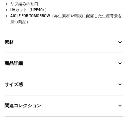
リブ編みの袖口
UVカット（UPF40+）
AIGLE FOR TOMORROW（再生素材や環境に配慮した生産背景を
持つ商品）
素材
商品詳細
UV CUT：紫外線カット
サイズ感
AIGLE for tomorrow
・色：ジェリービーン (001)
・原産国：中国
30℃を限度とし、通常の洗濯処理。
・素材：本体: 50% 綿 42% ポリエステル 8% ポリウレタン
こちらの商品はユニセックス（男女兼用）です。
関連コレクション
漂白処理はできない。
サイズ
着丈
身丈
肩幅
タンブル乾燥禁止。