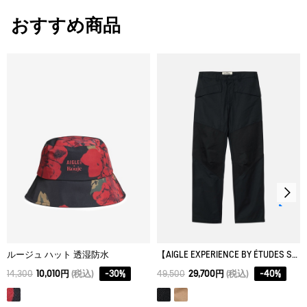
XXS
60
63
37
脱水後、つり干し乾燥がよい。
ユニセックスTシャツ
おすすめ商品
アイロン仕上げ処理ができる。底面温度110℃を限度として
メンズTシャツ
XS
62
65
39
スチームなしでアイロン仕上げ。
S
64
67
41
ドライクリーニング処理ができない。
M
66
69
43
ウェットクリーニング処理ができる。：通常の処理
L
68
71
45
XL
70
73
47
ルージュ ハット 透湿防水
【AIGLE EXPERIENCE BY ÉTUDES STUDIO】撥水 カラーブロックパンツ
14,300
10,010円
(税込)
-
30
%
49,500
29,700円
(税込)
-
40
%