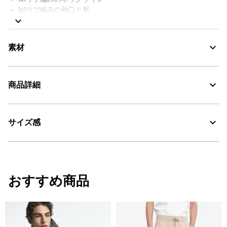
1x1リブ編みの袖口と裾
背面に同系色のAIGLEバードロゴパッチ
AIGLE FOR TOMORROW（再生素材や環境に配慮した生産背景を
持つ商品）
素材
商品詳細
AIGLE for tomorrow
サイズ感
・色：ライトヘザーグレー (004)
・原産国：モロッコ
・素材：本体 1 : 70% 毛 、30% ナイロン
サイズ
身丈
身幅
裾幅（リ
おすすめ商品
S
66
51
41
M
68
54
44