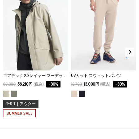
L
70
58
48
XL
72
62
52
ゴアテックス2レイヤー フーデッドロングジャケット T-KIT
UVカット スウェットパンツ
80,300
56,210円
(税込)
-
30
%
18,700
13,090円
(税込)
-
30
%
T-KIT｜アウター
SUMMER SALE