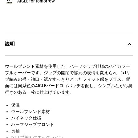
AIGLE for tomorrow
説明
ウールブレンド素材を使用した、ハーフジップ仕様のハイカラー
プルオーバーです。ジップの開閉で襟元の表情を変えられ、1x1リ
ブ編みの襟・袖口・裾がすっきりとしたフィット感をプラス。背
面には同系色のAIGLEバードロゴパッチを配し、シンプルながら奥
行きのある一枚に仕上げています。
保温
ウールブレンド素材
ハイネック仕様
ハーフジップフロント
長袖
1x1リブ編みのネックライン