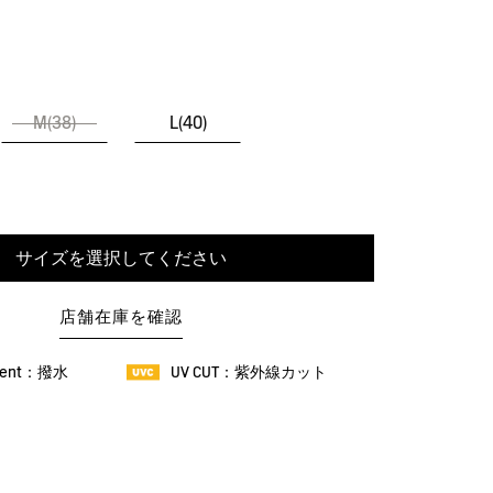
M(38)
L(40)
サイズを選択してください
店舗在庫を確認
llent：撥水
UV CUT：紫外線カット