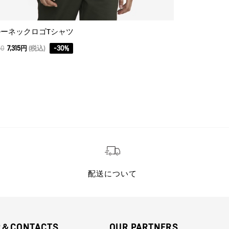
ーネックロゴTシャツ
吸水速乾 クル
50
7,315円
(税込)
-
30
%
9,900
6,930円
(
配送について
P＆CONTACTS
OUR PARTNERS