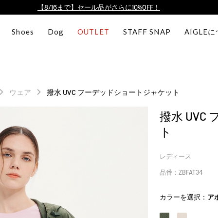
【最大50%OFF】FINAL SALEがスタート！
ログイン/会員登録で送料＆返品無料
Shoes
Dog
OUTLET
STAFF SNAP
AIGLE
AIGLE CLUB ポイントサービス終了のお知らせ
【8/16まで】セール品がさらに10%OFF！
【最大50%OFF】FINAL SALEがスタート！
ログイン/会員登録で送料＆返品無料
ウェア
撥水 UVC フーデッドショートジャケット
AIGLE CLUB ポイントサービス終了のお知らせ
撥水 UV
ト
レディース
品番：ZBFAT34
カラーを選択：
ア