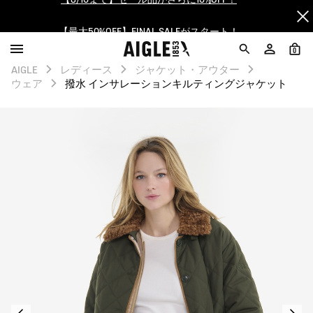
【最大50%OFF】FINAL SALEがスタート！
ログイン/会員登録で送料＆返品無料
0
AIGLE
レディース
ジャケット・アウター
AIGLE CLUB ポイントサービス終了のお知らせ
ウェア
撥水 インサレーションキルティングジャケット
【8/16まで】セール品がさらに10%OFF！
【最大50%OFF】FINAL SALEがスタート！
ログイン/会員登録で送料＆返品無料
AIGLE CLUB ポイントサービス終了のお知らせ