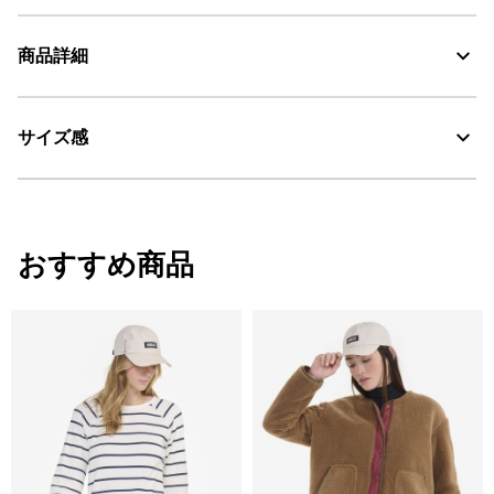
商品詳細
素材の特徴
撥水性に優れたポリエステル×レーヨンの混紡素材 高い保温性を
誇るDUPONT SORONA®の中綿
サイズ感
・色：アボカ (005)
・原産国：中国
Water Repellent：撥水
・素材：ポリエステル80%、レーヨン20%
サイズ
着丈
肩幅
袖丈
sorona®
おすすめ商品
XS
67.5
47
55
30℃を限度とし、弱い洗濯処理。
S
69
48
56
漂白処理はできない。
M
72
49
58
タンブル乾燥禁止。
L
74
50
59
脱水後、つり干し乾燥がよい。
アイロン仕上げ処理はできない。