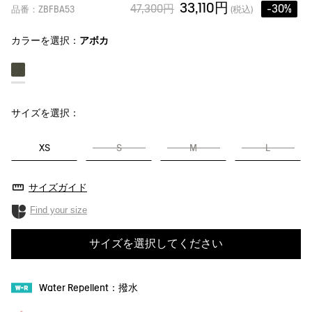
33,110円
47,300円
-30%
品番：ZBFBA53
(税込)
カラーを選択：
アボカ
サイズを選択：
XS
S
M
L
サイズガイド
Find your size
サイズを選択してください
Water Repellent：撥水