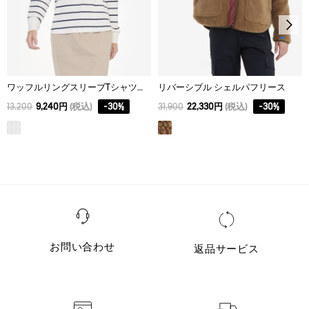
ウェットクリーニング処理ができる。：通常の処理
ワッフルリングスリーブTシャツストライプ
リバーシブル シェルパフリース
13,200
9,240円
(税込)
-
30
%
31,900
22,330円
(税込)
-
30
%
お問い合わせ
返品サービス