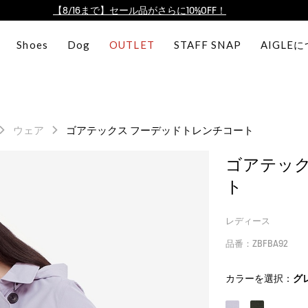
【最大50%OFF】FINAL SALEがスタート！
ログイン/会員登録で送料＆返品無料
Shoes
Dog
OUTLET
STAFF SNAP
AIGLE
AIGLE CLUB ポイントサービス終了のお知らせ
【8/16まで】セール品がさらに10%OFF！
【最大50%OFF】FINAL SALEがスタート！
ログイン/会員登録で送料＆返品無料
ウェア
ゴアテックス フーデッドトレンチコート
AIGLE CLUB ポイントサービス終了のお知らせ
ゴアテック
ト
レディース
品番：ZBFBA92
カラーを選択：
グ