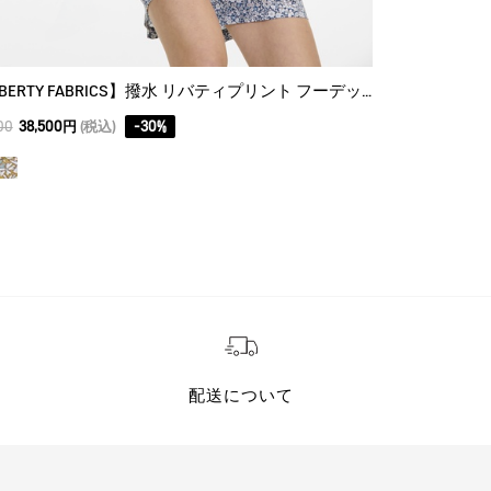
【LIBERTY FABRICS】撥水 リバティプリント フーデッドジャケット
吸水速乾 スリ
00
38,500円
(税込)
-
30
%
15,400
10,780円
配送について