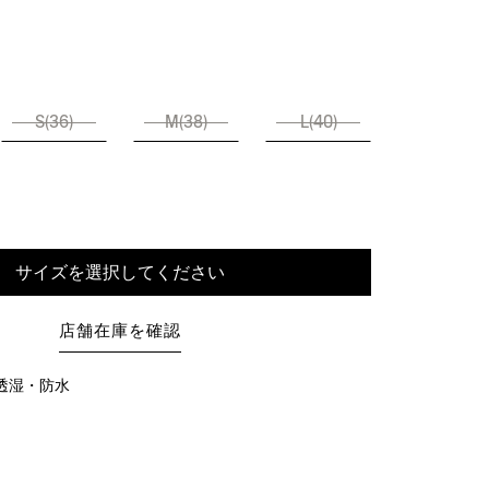
S(36)
M(38)
L(40)
サイズを選択してください
店舗在庫を確認
X：透湿・防水