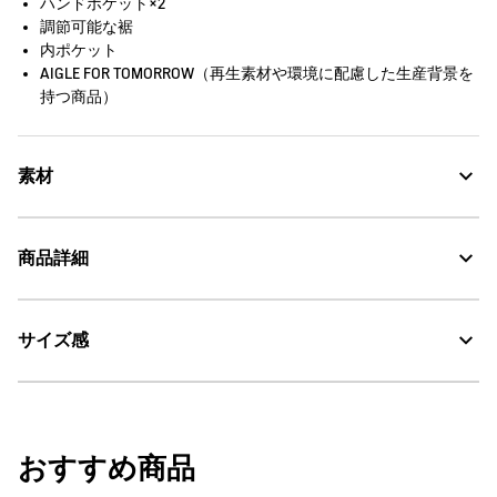
ハンドポケット×2
調節可能な裾
内ポケット
AIGLE FOR TOMORROW（再生素材や環境に配慮した生産背景を
持つ商品）
素材
撥水性を備えたWRリサイクルポリアミド100%、紫外線をカットす
商品詳細
るUVC
Water Repellent：撥水
サイズ感
・色：ブリュム プリント (006)
・原産国：中国
UV CUT：紫外線カット
・素材：ナイロン100%
サイズ
着丈
裄丈
裾幅
AIGLE for tomorrow
おすすめ商品
36
63
80
56.5