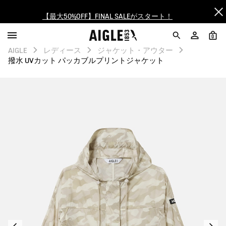
【最大50%OFF】FINAL SALEがスタート！
ログイン/会員登録で送料＆返品無料
0
AIGLE
レディース
ジャケット・アウター
AIGLE CLUB ポイントサービス終了のお知らせ
撥水 UVカット パッカブルプリントジャケット
【8/16まで】セール品がさらに10%OFF！
【最大50%OFF】FINAL SALEがスタート！
ログイン/会員登録で送料＆返品無料
AIGLE CLUB ポイントサービス終了のお知らせ