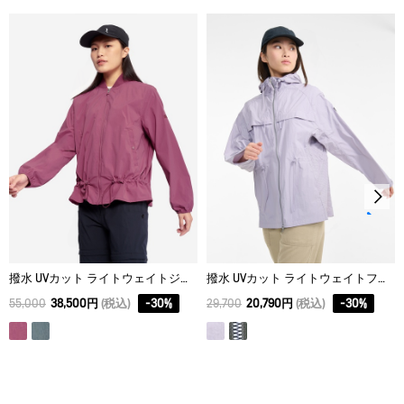
38
65
82
59.5
40
67
84
62.5
撥水 UVカット ライトウェイトジャケット
撥水 UVカット ライトウェイトフーデッドジャケット
55,000
38,500円
(税込)
-
30
%
29,700
20,790円
(税込)
-
30
%