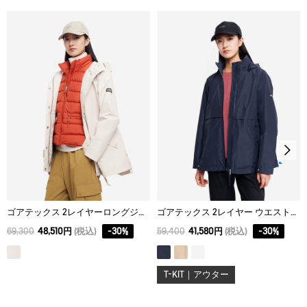
34
59
62
52
脱水後、つり干し乾燥がよい。
36
61
65
55
アイロン仕上げ処理はできない。
38
63
67
58
ドライクリーニング処理ができない。
40
65
69
61
ウェットクリーニング処理ができる。：通常の処理
42
67
71
64
ゴアテックス 2レイヤーロングジャケット RP
ゴアテックス 2レイヤー ウエストドローストリングジャケット T-KIT
69,300
48,510円
(税込)
-
30
%
59,400
41,580円
(税込)
-
30
%
T-KIT｜アウター