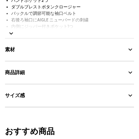
ハンドポケット2つ
ダブルブレストボタンクロージャー
バックルで調節可能な袖口ベルト
右後ろ袖口にAIGLE ニューバードの刺繍
内側にジッパー付きポケット1つ
袖にAIGLEのシグネチャー刺繍
収納袋付き
素材
商品詳細
GORE-TEX：透湿・防水
サイズ感
AIGLE for tomorrow
・色：バーガンディ (002)
・原産国：中国
30℃を限度とし、通常の洗濯処理。
・素材：本体: 100% ポリエステル / (コーティングを除く) / 裏地 1: 100%
ノワール(003)
着用: モデル身長168cm 着用サイズ36
ポリエステル / (コーティングを除く) / 裏地 2: 100% ポリエステル / ポケ
漂白処理はできない。
ット袋: 100% ポリエステル
おすすめ商品
サイズ
着丈
身丈
身幅
タンブル乾燥が可能、低温乾燥：排気温度の上限は最高
60℃。