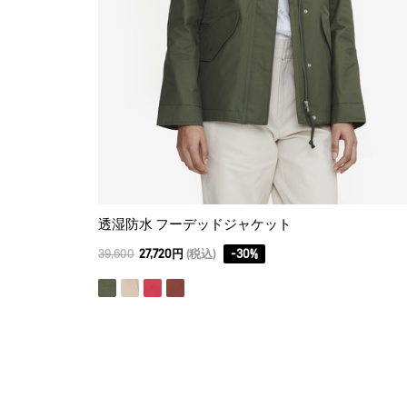
透湿防水 フーデッドジャケット
39,600
27,720円
(税込)
-
30
%