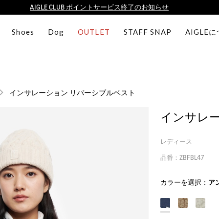
【8/16まで】セール品がさらに10%OFF！
【最大50%OFF】FINAL SALEがスタート！
Shoes
Dog
OUTLET
STAFF SNAP
AIGLE
ログイン/会員登録で送料＆返品無料
AIGLE CLUB ポイントサービス終了のお知らせ
【8/16まで】セール品がさらに10%OFF！
【最大50%OFF】FINAL SALEがスタート！
インサレーション リバーシブルベスト
ログイン/会員登録で送料＆返品無料
AIGLE CLUB ポイントサービス終了のお知らせ
インサレー
レディース
品番：ZBFBL47
カラーを選択：
ア