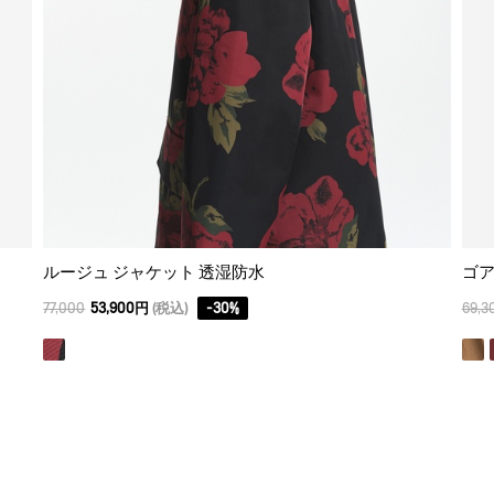
ルージュ ジャケット 透湿防水
ゴア
77,000
53,900円
(税込)
-
30
%
69,3