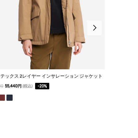
テックス 2レイヤー インサレーション ジャケット
00
55,440円
(税込)
-
20
%
37,400
29,920円