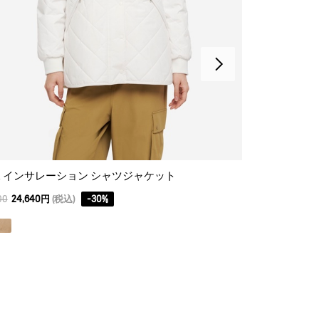
 インサレーション シャツジャケット
ソフトシェル 
00
24,640円
(税込)
-
30
%
39,600
27,720円