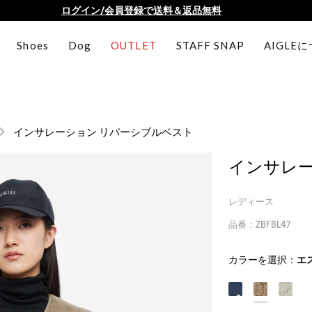
AIGLE CLUB ポイントサービス終了のお知らせ
【最大50%OFF】FINAL SALEがスタート！
Shoes
Dog
OUTLET
STAFF SNAP
AIGLE
ログイン/会員登録で送料＆返品無料
AIGLE CLUB ポイントサービス終了のお知らせ
インサレーション リバーシブルベスト
インサレー
レディース
品番：ZBFBL47
カラーを選択：
エ