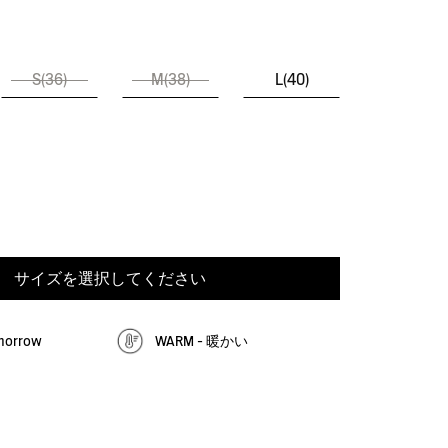
S(36)
M(38)
L(40)
サイズを選択してください
omorrow
WARM - 暖かい