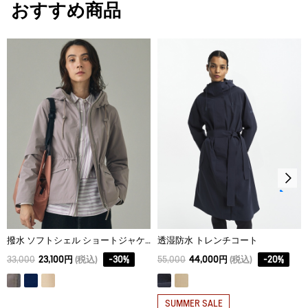
おすすめ商品
サイズ
身丈
身幅
裾幅
タンブル乾燥が可能、低温乾燥：排気温度の上限は最高
60℃。
34
85
49
56
脱水後、つり干し乾燥がよい。
36
87
51
58
アイロン仕上げ処理はできない。
38
88
53
60
ドライクリーニング処理ができない。
40
89
55
62
ウェットクリーニング処理ができる。：通常の処理
42
90
57
64
撥水 ソフトシェル ショートジャケット
透湿防水 トレンチコート
33,000
23,100円
(税込)
-
30
%
55,000
44,000円
(税込)
-
20
%
SUMMER SALE