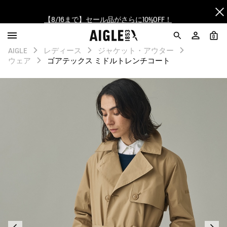
【8/16まで】セール品がさらに10%OFF！
【最大50%OFF】FINAL SALEがスタート！
0
AIGLE
レディース
ジャケット・アウター
ログイン/会員登録で送料＆返品無料
ウェア
ゴアテックス ミドルトレンチコート
AIGLE CLUB ポイントサービス終了のお知らせ
【8/16まで】セール品がさらに10%OFF！
【最大50%OFF】FINAL SALEがスタート！
ログイン/会員登録で送料＆返品無料
AIGLE CLUB ポイントサービス終了のお知らせ