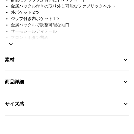
金属バックル付きの取り外し可能なファブリックベルト
外ポケット 2つ
ジップ付き内ポケット 1つ
金属バックルで調整可能な袖口
サーモシールディテール
フロントボタン留め
袖口にバードロゴのリフレクティブプリント
Aigle刺繍
裏地付き
素材
AIGLE FOR TOMORROW（再生素材や環境に配慮した生産背景を
持つ商品）
商品詳細
GORE-TEX：透湿・防水
サイズ感
AIGLE for tomorrow
・色：オジエ (005)
・原産国：ベトナム
30℃を限度とし、通常の洗濯処理。
・素材：本体: 100% ポリエステル / (コーティングを除く) / 裏地: 100% ナ
オジエ(ベージュ)
着用: モデル身長168cm 着用サイズ38
イロン / ポケット袋: 100% ナイロン
漂白処理はできない。