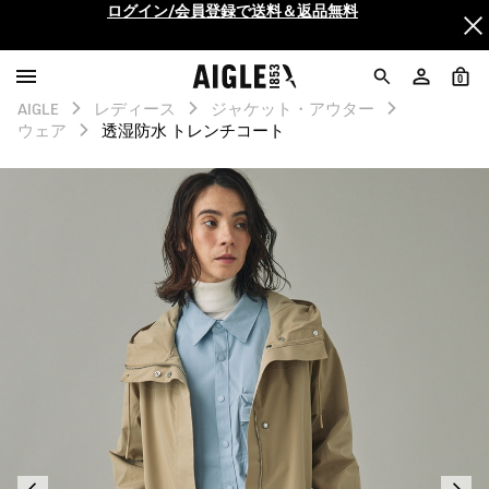
AIGLE CLUB ポイントサービス終了のお知らせ
【最大50%OFF】FINAL SALEがスタート！
0
AIGLE
レディース
ジャケット・アウター
ログイン/会員登録で送料＆返品無料
ウェア
透湿防水 トレンチコート
AIGLE CLUB ポイントサービス終了のお知らせ