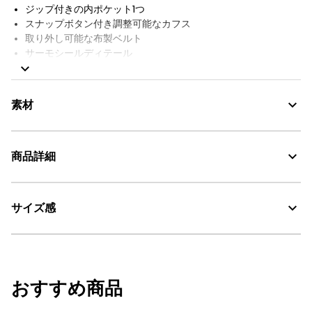
ジップ付きの内ポケット1つ
スナップボタン付き調整可能なカフス
取り外し可能な布製ベルト
サーモシールディテール
前面2WAYジップとスナップボタンフラップ付き
Aigle刺繍
撥水シーム
素材
裏地付き
AIGLE FOR TOMORROW（再生素材や環境に配慮した生産背景を
持つ商品）
商品詳細
MTD：透湿・防水
AIGLE for tomorrow
サイズ感
・色：オジエ (004)
30℃を限度とし、通常の洗濯処理。
・原産国：中国
・素材：本体: 100% ポリエステル / (コーティングを除く) / 裏地: 100% ナ
漂白処理はできない。
ベージュ
着用: モデル身長168cm 着用サイズM
イロン
その他着用アイテム：
シャツ 着用サイズS
タンブル乾燥が可能、低温乾燥：排気温度の上限は最高
おすすめ商品
60℃。
脱水後、つり干し乾燥がよい。