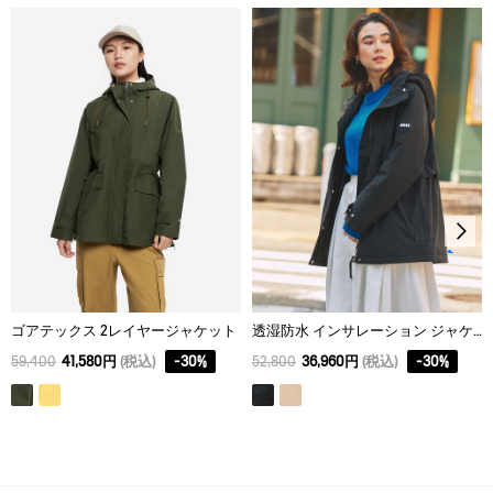
サイズ
身丈
身幅
裾幅
アイロン仕上げ処理はできない。
XS
103
50
66
ドライクリーニング処理ができない。
S
104
52
68
ウェットクリーニング処理ができる。：通常の処理
M
107
56
72
L
109
60
76
ゴアテックス 2レイヤージャケット
透湿防水 インサレーション ジャケット RP
59,400
41,580円
(税込)
-
30
%
52,800
36,960円
(税込)
-
30
%