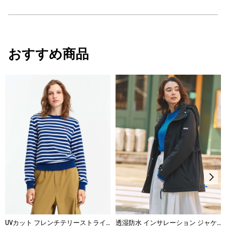
・原産国：中国
・素材：本体: 100% ポリエステル / (コーティングを除く) / 裏地: 100% ナ
AIGLE for tomorrow
イロン / 詰め物: 100% ポリエステル
サイズ
身丈
背幅
身幅
おすすめ商品
VERY WARM - とても暖かい
34
59
38
50
30℃を限度とし、通常の洗濯処理。
36
61
39
52
漂白処理はできない。
38
62
40
54
タンブル乾燥が可能、低温乾燥：排気温度の上限は最高
40
63
41
56
60℃。
脱水後、つり干し乾燥がよい。
42
64
42
58
アイロン仕上げ処理はできない。
ドライクリーニング処理ができない。
ウェットクリーニング処理ができる。：通常の処理
UVカット フレンチテリーストライプスウェット
透湿防水 インサレーション ジャケット RP