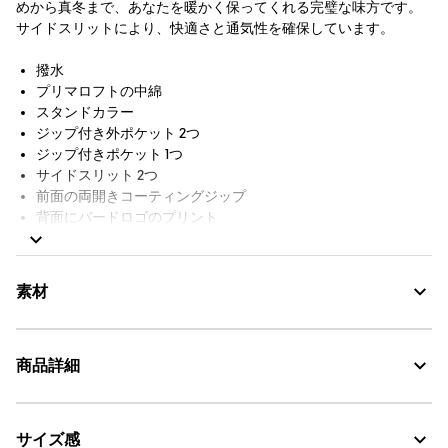
めから真冬まで、あなたを暖かく保ってくれる完璧な味方です。
サイドスリットにより、快適さと通気性を確保しています。
撥水
プリマロフトの中綿
スタンドカラー
ジップ付き外ポケット 2つ
ジップ付きポケット 1つ
サイドスリット 2つ
前面の両開きコーティングジップ
背面にバードロゴのプリント
シリコン製Aigleバッジ
裏地付き
AIGLE FOR TOMORROW（再生素材や環境に配慮した生産背景を
素材
持つ商品）
商品詳細
Water Repellent：撥水
サイズ感
・色：ノワール（ブラック） (003)
PRIMALOFT®：断熱・防寒