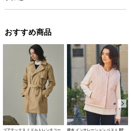
PRIMALOFT®：断熱・防寒
・原産国：中国
・素材：本体: 100% ポリエステル / (コーティングを除く) / 裏地: 100% ナ
AIGLE for tomorrow
イロン / 詰め物: 100% ポリエステル
サイズ
身丈
背幅
身幅
おすすめ商品
VERY WARM - とても暖かい
34
59
38
50
30℃を限度とし、通常の洗濯処理。
36
61
39
52
漂白処理はできない。
38
62
40
54
タンブル乾燥が可能、低温乾燥：排気温度の上限は最高
40
63
41
56
60℃。
脱水後、つり干し乾燥がよい。
42
64
42
58
アイロン仕上げ処理はできない。
ドライクリーニング処理ができない。
ウェットクリーニング処理ができる。：通常の処理
ゴアテックス ミドルトレンチコート
撥水 インサレーション ベスト RP