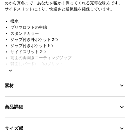
めから真冬まで、あなたを暖かく保ってくれる完璧な味方です。
サイドスリットにより、快適さと通気性を確保しています。
撥水
プリマロフトの中綿
スタンドカラー
ジップ付き外ポケット 2つ
ジップ付きポケット 1つ
サイドスリット 2つ
前面の両開きコーティングジップ
背面にバードロゴのプリント
シリコン製Aigleバッジ
裏地付き
AIGLE FOR TOMORROW（再生素材や環境に配慮した生産背景を
素材
持つ商品）
商品詳細
Water Repellent：撥水
サイズ感
・色：ダスト (004)