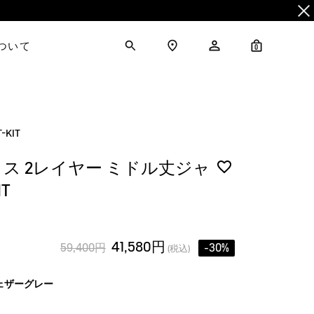
について
0
KIT
ス 2レイヤー ミドル丈ジャ
T
41,580円
59,400円
-30%
(税込)
ェザーグレー