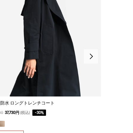
防水 ロングトレンチコート
透湿防水 3レ
00
37,730円
(税込)
-
30
%
57,200
40,040