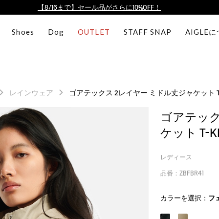
【最大50%OFF】FINAL SALEがスタート！
ログイン/会員登録で送料＆返品無料
Shoes
Dog
OUTLET
STAFF SNAP
AIGLE
AIGLE CLUB ポイントサービス終了のお知らせ
【8/16まで】セール品がさらに10%OFF！
【最大50%OFF】FINAL SALEがスタート！
ログイン/会員登録で送料＆返品無料
レインウェア
ゴアテックス 2レイヤー ミドル丈ジャケット T-
AIGLE CLUB ポイントサービス終了のお知らせ
ゴアテック
ケット T-KI
レディース
品番：ZBFBR41
カラーを選択：
フ