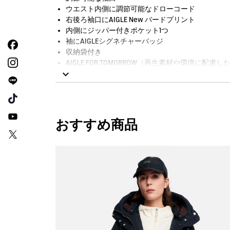
ウエスト内側に調節可能なドローコード
右後ろ袖口にAIGLE New バードプリント
内側にジッパー付きポケット1つ
袖にAIGLEシグネチャーバッジ
収納袋付き
AIGLE FOR TOMORROW（再生素材や環境に配
【T-KIT対応アウター】T-KIT対応ミッドレイヤーと
T-KITとは：T-KITはAIGLEが開発したダイ
る天候や気温、スタイルに対応できます。
おすすめ商品
サイズ選びについて：アウターとミッドレイヤーは同