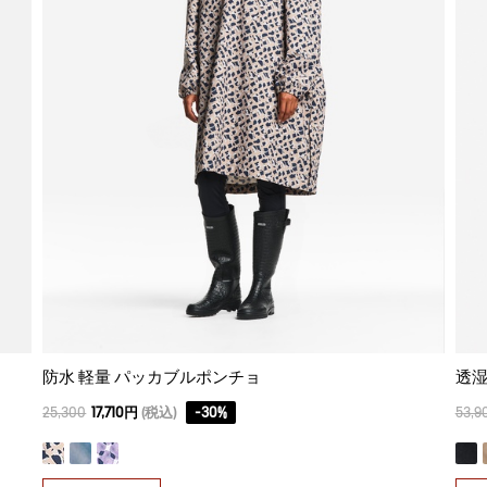
防水 軽量 パッカブルポンチョ
透湿
25,300
17,710円
(税込)
-
30
%
53,9