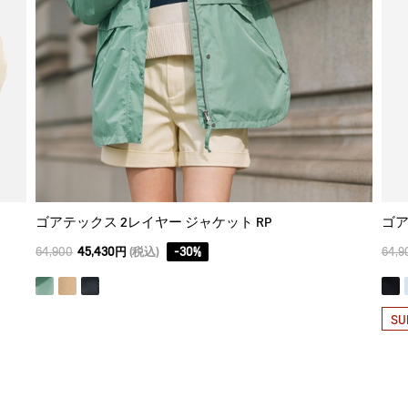
ゴアテックス 2レイヤー ジャケット RP
ゴア
64,900
45,430円
(税込)
-
30
%
64,9
SU