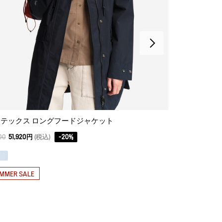
テックス ロングフードジャケット
ゴアテックス
00
51,920円
(税込)
-
20
%
53,900
37,730円
MMER SALE
SUMMER SAL