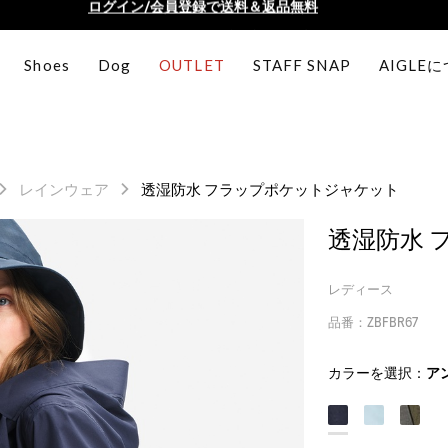
AIGLE CLUB ポイントサービス終了のお知らせ
【最大50%OFF】FINAL SALEがスタート！
Shoes
Dog
OUTLET
STAFF SNAP
AIGLE
ログイン/会員登録で送料＆返品無料
AIGLE CLUB ポイントサービス終了のお知らせ
レインウェア
透湿防水 フラップポケットジャケット
透湿防水 
レディース
品番：ZBFBR67
カラーを選択：
ア