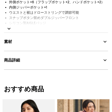
外側ポケット×6（フラップポケット×2、ハンドポケット×2）
内側ジッパーポケット×1
ウエストと裾はドローストリングで調節可能
スナップボタン留めダブルジッパーフロント
シリコン製AIGLEバッジ
防水シーム
裏地付き
防水性：10 000mm
素材
商品詳細
MTD：透湿・防水
AIGLE for tomorrow
・色：カメオブルー (007)
30℃を限度とし、通常の洗濯処理。
・原産国：ミャンマー
おすすめ商品
・素材：本体：ポリエステル100% 裏地：ナイロン100%
漂白処理はできない。
タンブル乾燥が可能、低温乾燥：排気温度の上限は最高
60℃。