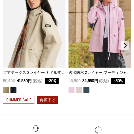
脱水後、つり干し乾燥がよい。
アイロン仕上げ処理はできない。
ドライクリーニング処理ができない。
ウェットクリーニング処理ができる。：通常の処理
ゴアテックス 2レイヤー ミドル丈ジャケット T-KIT
透湿防水 2レイヤー フーディジャケット RP
59,400
41,580円
(税込)
-
30
%
49,500
34,650円
(税込)
-
30
%
再値下げ
SUMMER SALE