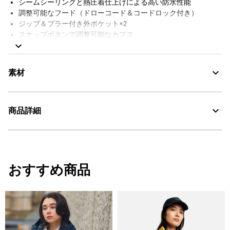
シームシーリングと熱圧着仕上げによる高い防水性能
調整可能なフード（ドローコード＆コードロック付き）
ジップ＆プラー付き外ポケット×2
スナップボタンで調整可能なカフス
主要シームに防水シームテープを採用
前面はダブルジップとスナップボタン付き前立て
シリコン製AIGLEバッジ
素材
カフスにトーンオントーンの反射バードロゴプリント
防水シーム構造
商品詳細
MTD：透湿・防水
30℃を限度とし、通常の洗濯処理。
・色：ピーナッツ (001)
漂白処理はできない。
・原産国：中国
おすすめ商品
タンブル乾燥禁止。
・素材：本体 : 綿73% ナイロン27%
脱水後、つり干し乾燥がよい。
アイロン仕上げ処理はできない。