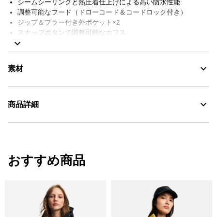
シームシーリングと熱圧着仕上げによる高い防水性能
調整可能なフード（ドローコード＆コードロック付き）
ジップ＆プラー付き外ポケット×2
スナップボタンで調整可能なカフス
主要シームに防水シームテープを採用
前面はダブルジップとスナップボタン付き前立て
シリコン製AIGLEバッジ
素材
カフスにトーンオントーンの反射バードロゴプリント
防水シーム構造
商品詳細
MTD：透湿・防水
30℃を限度とし、通常の洗濯処理。
・色：アボカ (004)
漂白処理はできない。
・原産国：中国
おすすめ商品
タンブル乾燥禁止。
・素材：本体 : 綿73% ナイロン27%
脱水後、つり干し乾燥がよい。
アイロン仕上げ処理はできない。