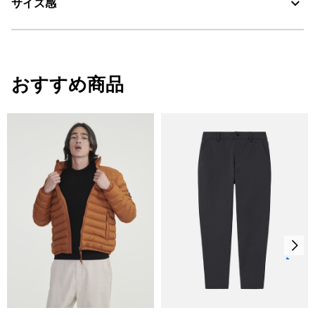
サイズ感
・色：ノワール（ブラック） (006)
洗濯処理はできない。
・原産国：中国
漂白処理はできない。
・素材：綿97%、ポリウレタン3%
サイズ感
タンブル乾燥禁止。
おすすめ商品
レギュラーフィット
脱水後、つり干し乾燥がよい。
サイズ
着丈
袖丈
身幅
アイロン仕上げ処理はできない。
S
82
61
59
ドライクリーニング処理ができない。
M
84
62
62
ウェットクリーニング処理はできない。
L
86
63
66
XL
88
64
70