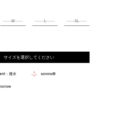
M
L
XL
サイズを選択してください
llent：撥水
sorona®
omorrow