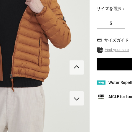
サイズを選択：
S
サイズガイド
Find your size
Water Repe
AIGLE for t