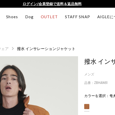
AIGLE CLUB ポイントサービス終了のお知らせ
【最大50%OFF】FINAL SALEがスタート！
Shoes
Dog
OUTLET
STAFF SNAP
AIGLE
ログイン/会員登録で送料＆返品無料
AIGLE CLUB ポイントサービス終了のお知らせ
ウェア
撥水 インサレーションジャケット
撥水 イン
メンズ
品番：ZBHAN61
カラーを選択：
モ