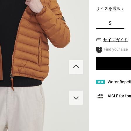
サイズを選択：
S
サイズガイド
Find your size
Water Repe
AIGLE for t