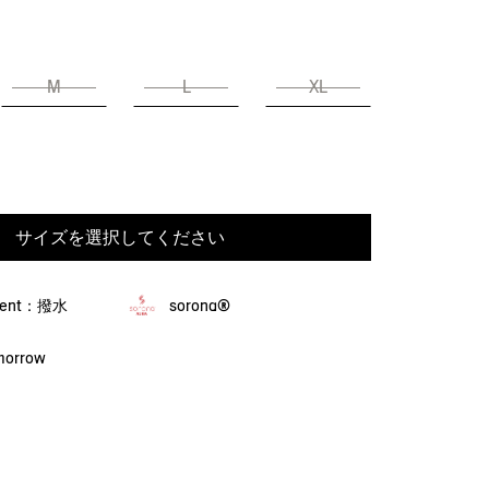
M
L
XL
サイズを選択してください
llent：撥水
sorona®
omorrow