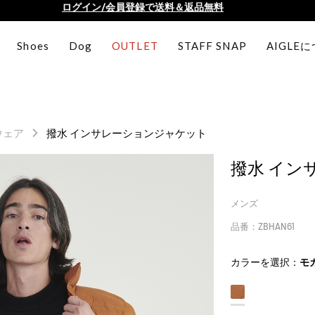
AIGLE CLUB ポイントサービス終了のお知らせ
【最大50%OFF】FINAL SALEがスタート！
Shoes
Dog
OUTLET
STAFF SNAP
AIGLE
ログイン/会員登録で送料＆返品無料
AIGLE CLUB ポイントサービス終了のお知らせ
ウェア
撥水 インサレーションジャケット
撥水 イン
メンズ
品番：ZBHAN61
カラーを選択：
モ