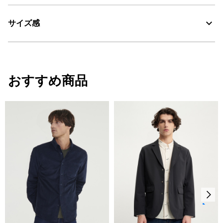
コットン×ポリウレタンのリサイクル混紡素材
サイズ感
・色：ダーク デニム (001)
・原産国：トルコ
・素材：綿99%、ポリウレタン1%
サイズ感
おすすめ商品
リラックスフィット
サイズ
着丈
袖丈
身幅
S
70
62
61
M
72
63
64
L
74
64
68
XL
76
65
72