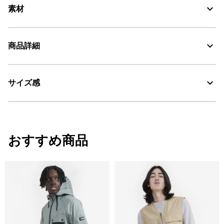
素材
商品詳細
素材の特徴
リサイクル素材を使用したナイロン×コットンのジャケット
サイズ感
・色：ロマラン (005)
Water Repellent：撥水
・原産国：中国
・素材：ナイロン72%、綿28%
UV CUT：紫外線カット
サイズ感
おすすめ商品
レギュラーフィット
AIGLE for tomorrow
モデル着用サイズ M
身長:185cm、バスト:89cm、ヒップ:89cm