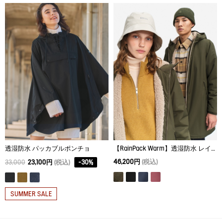
M
82
65
62
L
84
66
66
透湿防水 パッカブルポンチョ
【RainPack Warm】透湿防水 レインパックウォーム ボアロングジャケット
46,200円
(税込)
33,000
23,100円
(税込)
-
30
%
SUMMER SALE