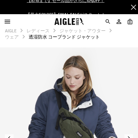
【最大50%OFF】FINAL SALEがスタート！
ログイン/会員登録で送料＆返品無料
0
AIGLE
レディース
ジャケット・アウター
AIGLE CLUB ポイントサービス終了のお知らせ
ウェア
透湿防水 コープランド ジャケット
【8/16まで】セール品がさらに10%OFF！
【最大50%OFF】FINAL SALEがスタート！
ログイン/会員登録で送料＆返品無料
AIGLE CLUB ポイントサービス終了のお知らせ