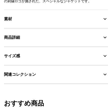
の刺繍ロゴが施された、スペシャルなジャケットです。
素材
商品詳細
素材の特徴
防水性、透湿性に優れたポリエステル100% DUPONT SORONA®
サイズ感
・色：アンピール（ネイビー） (006)
MTD：透湿・防水
・原産国：中国
sorona®
・素材：ポリエステル100%
こちらの商品はユニセックス（男女兼用）です。
関連コレクション
サイズ感
WARM - 暖かい
リラックスフィット
ユニセックスウェア
おすすめ商品
サイズ
着丈
袖丈
身幅
メンズウェア
S
80
64
59